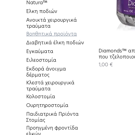
Natura™
Έλκη ποδιών
Ανοικτά χειρουργικά
τραύματα
Βοηθητικά προϊόντα
Διαβητικά έλκη ποδιών
Diamonds™ απ
Εγκαύματα
που τζελοποιού
Ειλεοστομία
Price
1,00 €
Εκδορά άνοιγμα
δέρματος
Κλεστά χειρουργικά
τραύματα
Κολοστομία
Ουρητηροστομία
Παιδιατρικά Πρϊόντα
Στομίας
Προηγμένη φροντίδα
ελκών