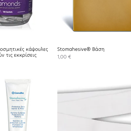
οσμητικές κάψουλες
Stomahesive® Βάση
ν τις εκκρίσεις
Price
1,00 €