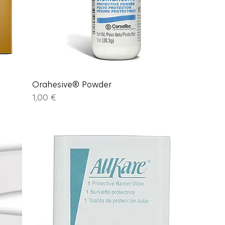
Orahesive® Powder
Price
1,00 €