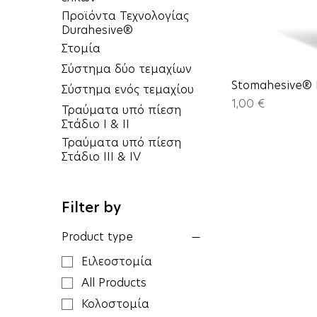
Προϊόντα Τεχνολογίας
Durahesive®
Στομία
Σύστημα δύο τεμαχίων
Stomahesive® 
Σύστημα ενός τεμαχίου
Price
1,00 €
Τραύματα υπό πίεση
Στάδιο I & II
Τραύματα υπό πίεση
Στάδιο III & IV
Filter by
Product type
Ειλεοστομία
All Products
Κολοστομία