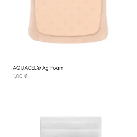
AQUACEL® Ag Foam
Price
1,00 €