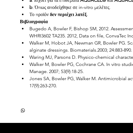
a
: Ισχύει για τα επιθέματα 
AQUACEL®
 και 
AQUACE
b
: Όπως αποδείχθηκε σε in-vitro μελέτες.
Το προϊόν 
δεν περιέχει λατέξ
.
Βιβλιογραφία
Bugedo A, Bowler F, Bishop SM, 2012. Assessmen
WHRI3602 TA235. 2012, Data on file, ConvaTec Inc
Walker M, Hobot JA, Newman GR, Bowler PG. Scan
alginate dressings. Biomaterials.2003; 24:883-890.
Waring MJ, Parsons D. Physico-chemical character
Walker M, Bowler PG, Cochrane CA. In vitro stud
Manage. 2007; 53(9):18-25.
Jones SA, Bowler PG, Walker M. Antimicrobial acti
17(9):263-270.