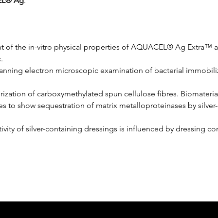
L® Ag
.
t of the in-vitro physical properties of AQUACEL® Ag Extra™
.
ning electron microscopic examination of bacterial immobiliza
ization of carboxymethylated spun cellulose fibres. Biomaterial
ies to show sequestration of matrix metalloproteinases by sil
vity of silver-containing dressings is influenced by dressing c