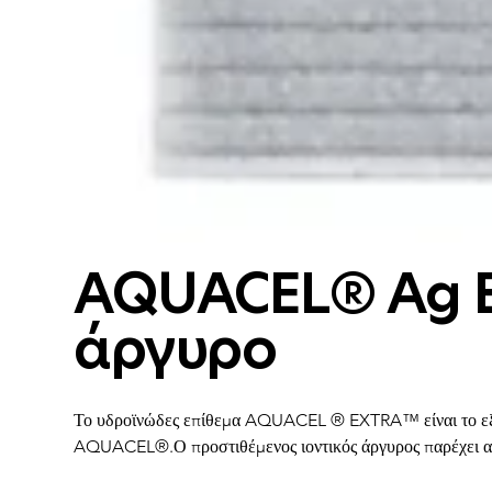
AQUACEL® Ag E
άργυρο
Το υδροϊνώδες επίθεμα AQUACEL ® EXTRA™ είναι το εξελ
AQUACEL®.Ο προστιθέμενος ιοντικός άργυρος παρέχει α