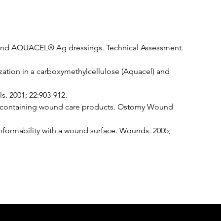
 and AQUACEL® Ag dressings. Technical Assessment. 
tion in a carboxymethylcellulose (Aquacel) and 
s. 2001; 22:903-912.
ver-containing wound care products. Ostomy Wound 
onformability with a wound surface. Wounds. 2005; 