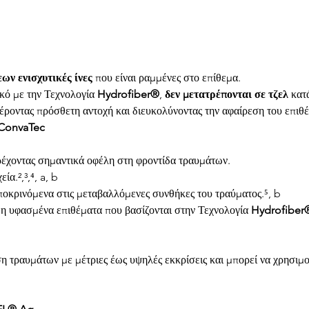
ων ενισχυτικές ίνες
 που είναι ραμμένες στο επίθεμα.
ικό με την Τεχνολογία 
Hydrofiber®
, 
δεν μετατρέπονται σε τζελ
 κατ
φέροντας πρόσθετη αντοχή και διευκολύνοντας την αφαίρεση του επιθ
 ConvaTec
ρέχοντας σημαντικά οφέλη στη φροντίδα τραυμάτων.
ία.²,³,⁴, a, b
ποκρινόμενα στις μεταβαλλόμενες συνθήκες του τραύματος.⁵, b
μη υφασμένα επιθέματα που βασίζονται στην Τεχνολογία 
Hydrofiber
ριση τραυμάτων με μέτριες έως υψηλές εκκρίσεις και μπορεί να χρησι