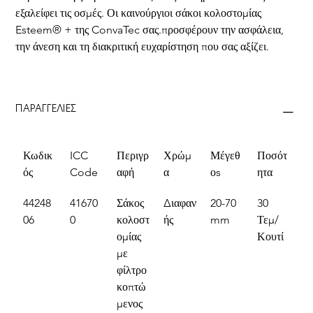
εξαλείφει τις οσμές. Οι καινούργιοι σάκοι κολοστομίας 
Esteem® + της ConvaTec σας.προσφέρουν την ασφάλεια, 
την άνεση και τη διακριτική ευχαρίστηση που σας αξίζει.
ΠΑΡΑΓΓΕΛΙΕΣ
Κωδικ
ICC 
Περιγρ
Χρώμ
Μέγεθ
Ποσότ
ός
Code
αφή
α
οs
ητα
44248
41670
Σάκος 
Διαφαν
20-70 
30 
06
0
κολοστ
ής
mm
Τεμ/
ομίας 
Κουτί
με 
φίλτρο 
κοπτώ
μενος 