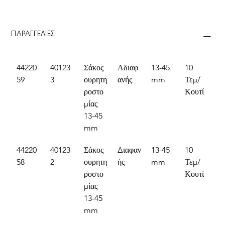
ΠΑΡΑΓΓΕΛΙΕΣ
44220
40123
Σάκος 
Αδιαφ
13-45 
10 
59
3
ουρητη
ανής
mm
Τεμ/
ροστο
Κουτί
μίας 
13-45 
mm
44220
40123
Σάκος 
Διαφαν
13-45 
10 
58
2
ουρητη
ής
mm
Τεμ/
ροστο
Κουτί
μίας 
13-45 
mm