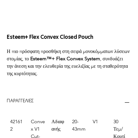
Esteem+ Flex Convex Closed Pouch
Η πιο πρόσφατη προσθήκη στη σειρά μονοκόμματων λύσεων 
στομίας, το 
Esteem™+ Flex Convex System
, συνδυάζει 
την άνεση και την ελευθερία της ευελιξίας με τη σταθερότητα 
της κυρτότητας.
ΠΑΡΑΓΓΕΛΙΕΣ
42161
Conve
Αδιαφ
20-
V1
30 
2
x V1 
ανής
43mm
Τεμ/
Cut-
Κουτί