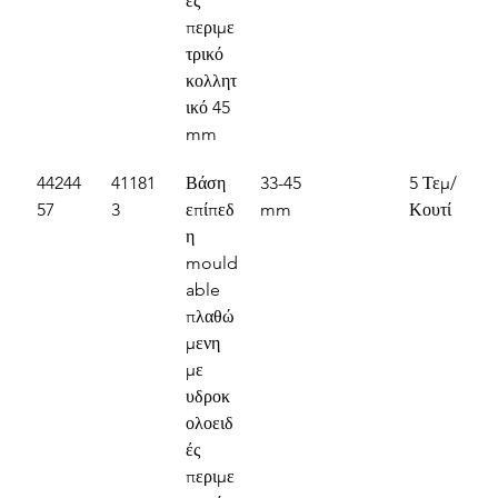
ές 
περιμε
τρικό 
κολλητ
ικό 45 
mm
44244
41181
Βάση 
33-45 
5 Τεμ/
57
3
επίπεδ
mm
Κουτί
η 
mould
able 
πλαθώ
μενη 
με 
υδροκ
ολοειδ
ές 
περιμε