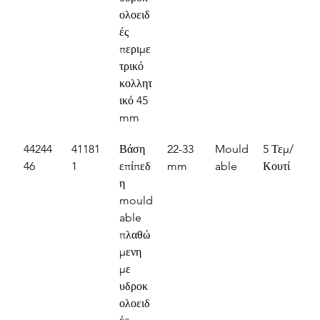
ολοειδ
ές 
περιμε
τρικό 
κολλητ
ικό 45 
mm
44244
41181
Βάση 
22-33 
Mould
5 Τεμ/
46
1
επίπεδ
mm
able
Κουτί
η 
mould
able 
πλαθώ
μενη 
με 
υδροκ
ολοειδ