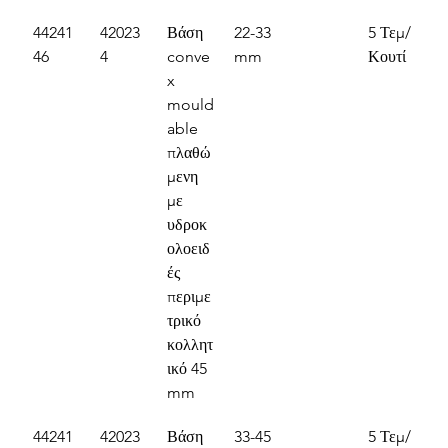
44241
42023
Βάση 
22-33 
5 Τεμ/
46
4
conve
mm
Κουτί
x 
mould
able 
πλαθώ
μενη 
με 
υδροκ
ολοειδ
ές 
περιμε
τρικό 
κολλητ
ικό 45 
mm
44241
42023
Βάση 
33-45 
5 Τεμ/