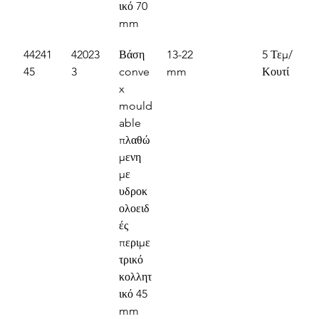
ικό 70 
mm
44241
42023
Βάση 
13-22 
5 Τεμ/
45
3
conve
mm
Κουτί
x 
mould
able 
πλαθώ
μενη 
με 
υδροκ
ολοειδ
ές 
περιμε
τρικό 
κολλητ
ικό 45 
mm