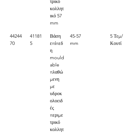
τρικό 
κολλητ
ικό 57 
mm
44244
41181
Βάση 
45-57 
5 Τεμ/
70
5
επίπεδ
mm
Κουτί
η 
mould
able 
πλαθώ
μενη 
με 
υδροκ
ολοειδ
ές 
περιμε
τρικό 
κολλητ