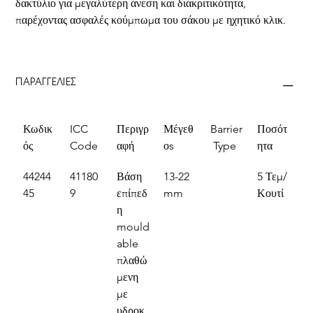
δακτύλιο για μεγαλύτερη άνεση και διακριτικότητα, 
παρέχοντας ασφαλές κούμπωμα του σάκου με ηχητικό κλικ.
ΠΑΡΑΓΓΕΛΙΕΣ
Κωδικ
ICC 
Περιγρ
Μέγεθ
Barrier
Ποσότ
ός
Code
αφή
οs
 Type
ητα
44244
41180
Βάση 
13-22 
5 Τεμ/
45
9
επίπεδ
mm
Κουτί
η 
mould
able 
πλαθώ
μενη 
με 
υδροκ